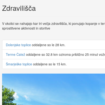
Zdravilišča
V okolici se nahajajo kar tri večja zdravilišča, ki ponujajo kopanje v 
sprostitvene aktivnosti in storitve
Dolenjske toplice
oddaljene so le 28 km.
Terme Čatež
oddaljene so 32.8 km oziroma približno 25 minut vožn
Šmarješke toplice
oddaljene so le 15 km.