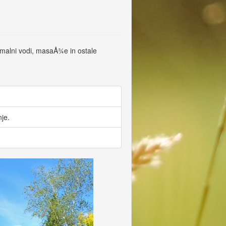
termalni vodi, masaÅ¾e in ostale
je.