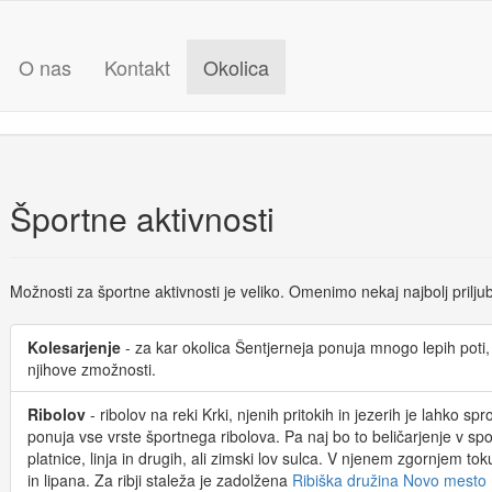
O nas
Kontakt
Okolica
Športne aktivnosti
Možnosti za športne aktivnosti je veliko. Omenimo nekaj najbolj priljub
Kolesarjenje
- za kar okolica Šentjerneja ponuja mnogo lepih poti, 
njihove zmožnosti.
Ribolov
- ribolov na reki Krki, njenih pritokih in jezerih je lahko sp
ponuja vse vrste športnega ribolova. Pa naj bo to beličarjenje v sp
platnice, linja in drugih, ali zimski lov sulca. V njenem zgornjem t
in lipana. Za ribji staleža je zadolžena
Ribiška družina Novo mesto