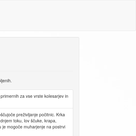
ljenih.
primernih za vse vrste kolesarjev in
roščujoče preživljanje počitnic. Krka
odnjem toku, lov ščuke, krapa,
oku je mogoče muharjenje na postrvi