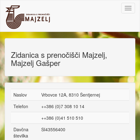
Toggl
naviga
Zidanica s prenočišči Majzelj,
Majzelj Gašper
Naslov
Vrbovce 12A, 8310 Šentjernej
Telefon
++386 (0)7 308 10 14
++386 (0)41 510 510
Davčna
SI43556400
številka