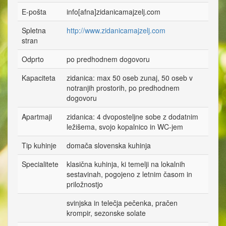
E-pošta
info[afna]zidanicamajzelj.com
Spletna
http://www.zidanicamajzelj.com
stran
Odprto
po predhodnem dogovoru
Kapaciteta
zidanica: max 50 oseb zunaj, 50 oseb v
notranjih prostorih, po predhodnem
dogovoru
Apartmaji
zidanica: 4 dvoposteljne sobe z dodatnim
ležišema, svojo kopalnico in WC-jem
Tip kuhinje
domača slovenska kuhinja
Specialitete
klasična kuhinja, ki temelji na lokalnih
sestavinah, pogojeno z letnim časom in
priložnostjo
svinjska in telečja pečenka, pračen
krompir, sezonske solate